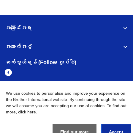
အကြောင်းအရာ
အထောက်အပံ့
ဆက်သွယ်ရန် (Follow လုပ်ပါ)
We use cookies to personalise and improve your experience on
Myanmar
Brother ၏ ကမ္ဘာတစ်ဝန်းရှိ ကွန်ယက်များ
the Brother International website. By continuing through the site
we will assume you are accepting our use of cookies. To find out
အချက်အလက်မူဝါဒ
အသုံးပြုမူဝါဒ
သုံးစွဲရန် ဝက်ဆိုဒ်အညွှန်း
more,
click here
.
Brother Global ဝက်ဆိုဒ်သို့သွားရန်
©
2026
BROTHER INTERNATIONAL SINGAPORE PTE. LTD. All
Find out more
Accept