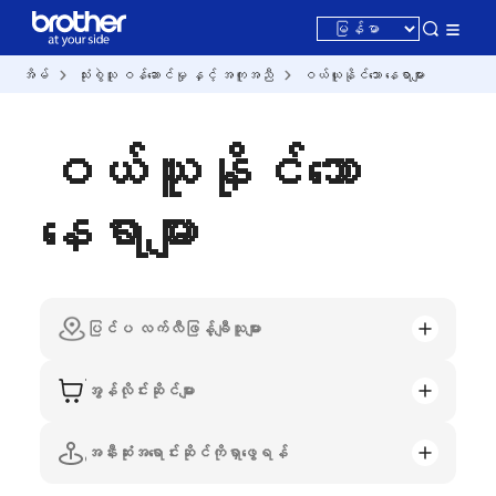
အိမ်
သုံးစွဲသူ ဝန်ဆောင်မှု နှင့် အကူအညီ
ဝယ်ယူနိုင်သော နေရာများ
ဝယ်ယူနိုင်သော
နေရာများ
ပြင်ပ လက်လီဖြန့်ချီသူများ
အွန်လိုင်းဆိုင်များ
အနီးဆုံးအရောင်းဆိုင်ကိုရှာဖွေရန်