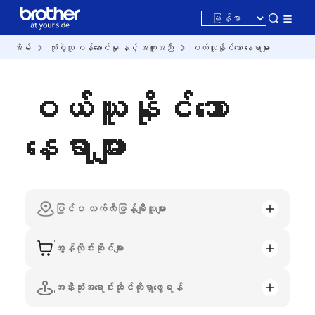
အိမ်
သုံးစွဲသူ ဝန်ဆောင်မှု နှင့် အကူအညီ
ဝယ်ယူနိုင်သော နေရာများ
ဝယ်ယူနိုင်သော
နေရာများ
ပြင်ပ လက်လီဖြန့်ချီသူများ
အွန်လိုင်းဆိုင်များ
အနီးဆုံးအရောင်းဆိုင်ကိုရှာဖွေရန်