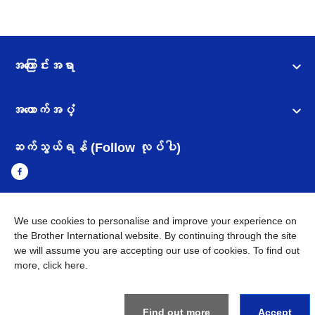
အကြောင်းအရာ
အထောက်အပံ့
ဆက်သွယ်ရန် (Follow လုပ်ပါ)
We use cookies to personalise and improve your experience on
Myanmar
Brother ၏ ကမ္ဘာတစ်ဝန်းရှိ ကွန်ယက်များ
the Brother International website. By continuing through the site
we will assume you are accepting our use of cookies. To find out
အချက်အလက်မူဝါဒ
အသုံးပြုမူဝါဒ
သုံးစွဲရန် ဝက်ဆိုဒ်အညွှန်း
more,
click here
.
Brother Global ဝက်ဆိုဒ်သို့သွားရန်
©
2026
BROTHER INTERNATIONAL SINGAPORE PTE. LTD. All
Find out more
Accept