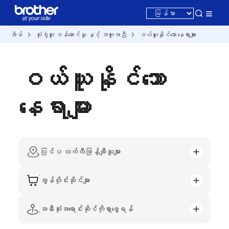
အိမ်
သုံးစွဲသူ ဝန်ဆောင်မှု နှင့် အကူအညီ
ဝယ်ယူနိုင်သော နေရာများ
ဝယ်ယူနိုင်သော
နေရာများ
ပြင်ပ လက်လီဖြန့်ချီသူများ
အွန်လိုင်းဆိုင်များ
အနီးဆုံးအရောင်းဆိုင်ကိုရှာဖွေရန်