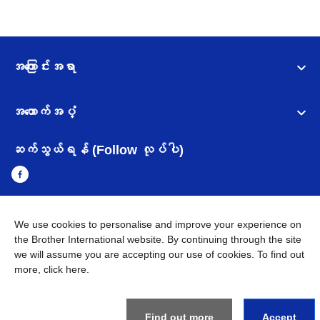
အကြောင်းအရာ
အထောက်အပံ့
ဆက်သွယ်ရန် (Follow လုပ်ပါ)
We use cookies to personalise and improve your experience on
Myanmar
Brother ၏ ကမ္ဘာတစ်ဝန်းရှိ ကွန်ယက်များ
the Brother International website. By continuing through the site
we will assume you are accepting our use of cookies. To find out
အချက်အလက်မူဝါဒ
အသုံးပြုမူဝါဒ
သုံးစွဲရန် ဝက်ဆိုဒ်အညွှန်း
more,
click here
.
Brother Global ဝက်ဆိုဒ်သို့သွားရန်
©
2026
BROTHER INTERNATIONAL SINGAPORE PTE. LTD. All
Find out more
Accept