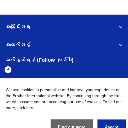
အကြောင်းအရာ
အထောက်အပံ့
ဆက်သွယ်ရန် (Follow လုပ်ပါ)
We use cookies to personalise and improve your experience on
Myanmar
Brother ၏ ကမ္ဘာတစ်ဝန်းရှိ ကွန်ယက်များ
the Brother International website. By continuing through the site
we will assume you are accepting our use of cookies. To find out
အချက်အလက်မူဝါဒ
အသုံးပြုမူဝါဒ
သုံးစွဲရန် ဝက်ဆိုဒ်အညွှန်း
more,
click here
.
Brother Global ဝက်ဆိုဒ်သို့သွားရန်
©
2026
BROTHER INTERNATIONAL SINGAPORE PTE. LTD. All
Find out more
Accept