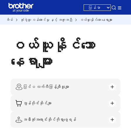
အိမ်
သုံးစွဲသူ ဝန်ဆောင်မှု နှင့် အကူအညီ
ဝယ်ယူနိုင်သော နေရာများ
ဝယ်ယူနိုင်သော
နေရာများ
ပြင်ပ လက်လီဖြန့်ချီသူများ
အွန်လိုင်းဆိုင်များ
အနီးဆုံးအရောင်းဆိုင်ကိုရှာဖွေရန်