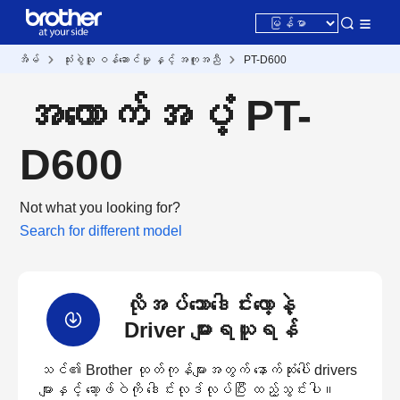
အိမ်
သုံးစွဲသူ ဝန်ဆောင်မှု နှင့် အကူအညီ
PT-D600
အထောက်အပံ့ PT-
D600
Not what you looking for?
Search for different model
လိုအပ်သောဒေါင်းလော့နဲ့
Driver များရယူရန်
သင်၏ Brother ထုတ်ကုန်များအတွက် နောက်ဆုံးပေါ် drivers
များနှင့် ဆော့ဖ်ဝဲကို ဒေါင်းလုဒ်လုပ်ပြီး ထည့်သွင်းပါ။