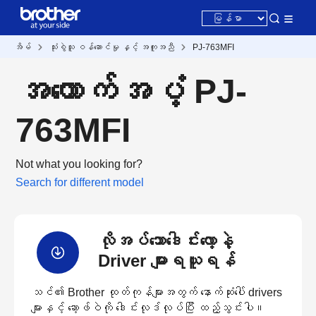
အိမ်
သုံးစွဲသူ ဝန်ဆောင်မှု နှင့် အကူအညီ
PJ-763MFI
အထောက်အပံ့ PJ-
763MFI
Not what you looking for?
Search for different model
လိုအပ်သောဒေါင်းလော့နဲ့
Driver များရယူရန်
သင်၏ Brother ထုတ်ကုန်များအတွက် နောက်ဆုံးပေါ် drivers
များနှင့် ဆော့ဖ်ဝဲကို ဒေါင်းလုဒ်လုပ်ပြီး ထည့်သွင်းပါ။