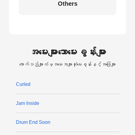
Others
အမေးများသောမေးခွန်းများ
ဖောက်သည်များထံမှအမေးအများဆုံးမေးခွန်းနှင့်အဖြေများ
Curled
Jam Inside
Drum End Soon