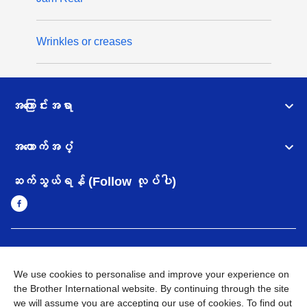
Wrinkles or creases
အကြောင်းအရာ
အထောက်အပံ့
ဆက်သွယ်ရန် (Follow လုပ်ပါ)
Myanmar
Brother ၏ ကမ္ဘာတစ်ဝန်းရှိ ကွန်ယက်များ
We use cookies to personalise and improve your experience on
အချက်အလက်မူဝါဒ
အသုံးပြုမူဝါဒ
သုံးစွဲရန် ဝက်ဆိုဒ်အညွှန်း
the Brother International website. By continuing through the site
Brother Global ဝက်ဆိုဒ်သို့သွားရန်
we will assume you are accepting our use of cookies. To find out