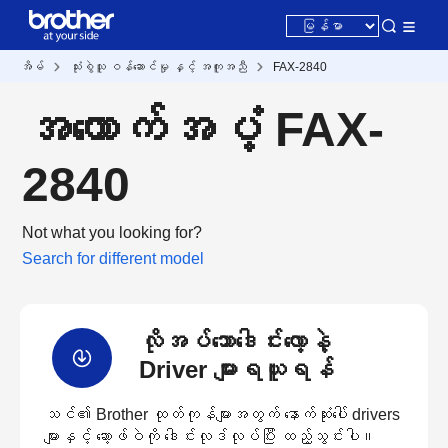
အိမ်
သုံးစွဲသူ ဝန်ဆောင်မှု နှင့် အကူအညီ
FAX-2840
အထောက်အပံ့ FAX-
2840
Not what you looking for?
Search for different model
လိုအပ်သောဒေါင်းလော့နဲ့
Driver များရယူရန်
သင်၏ Brother ထုတ်ကုန်များအတွက် နောက်ဆုံးပေါ် drivers
များနှင့် ဆော့ဖ်ဝဲကို ဒေါင်းလုဒ်လုပ်ပြီး ထည့်သွင်းပါ။