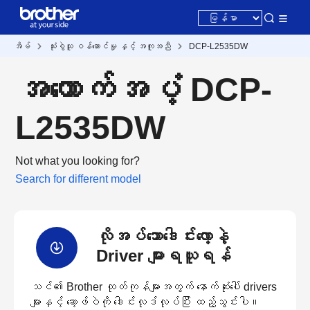
အိမ်
သုံးစွဲသူ ဝန်ဆောင်မှု နှင့် အကူအညီ
DCP-L2535DW
အထောက်အပံ့ DCP-
L2535DW
Not what you looking for?
Search for different model
လိုအပ်သောဒေါင်းလော့နဲ့
Driver များရယူရန်
သင်၏ Brother ထုတ်ကုန်များအတွက် နောက်ဆုံးပေါ် drivers
များနှင့် ဆော့ဖ်ဝဲကို ဒေါင်းလုဒ်လုပ်ပြီး ထည့်သွင်းပါ။