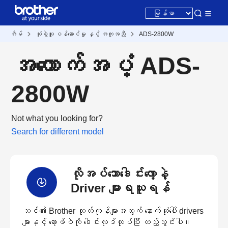
အိမ်
သုံးစွဲသူ ဝန်ဆောင်မှု နှင့် အကူအညီ
ADS-2800W
အထောက်အပံ့ ADS-
2800W
Not what you looking for?
Search for different model
လိုအပ်သောဒေါင်းလော့နဲ့
Driver များရယူရန်
သင်၏ Brother ထုတ်ကုန်များအတွက် နောက်ဆုံးပေါ် drivers
များနှင့် ဆော့ဖ်ဝဲကို ဒေါင်းလုဒ်လုပ်ပြီး ထည့်သွင်းပါ။