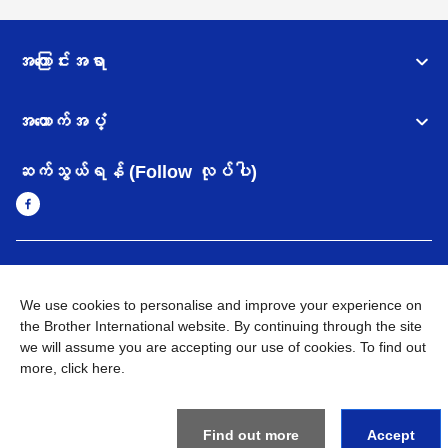
အကြောင်းအရာ
အထောက်အပံ့
ဆက်သွယ်ရန် (Follow လုပ်ပါ)
Myanmar
Brother ၏ ကမ္ဘာတစ်ဝန်းရှိ ကွန်ယက်များ
We use cookies to personalise and improve your experience on
အချက်အလက်မူဝါဒ
the Brother International website. By continuing through the site
အသုံးပြုမူဝါဒ
သုံးစွဲရန် ဝက်ဆိုဒ်အညွှန်း
Brother Global ဝက်ဆိုဒ်သို့သွားရန်
we will assume you are accepting our use of cookies. To find out
more,
click here
.
©
2026
BROTHER INTERNATIONAL SINGAPORE PTE. LTD. All
Rights Reserved
Find out more
Accept