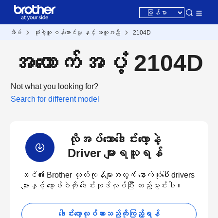
အိမ်
သုံးစွဲသူ ဝန်ဆောင်မှု နှင့် အကူအညီ
2104D
အထောက်အပံ့ 2104D
Not what you looking for?
Search for different model
လိုအပ်သောဒေါင်းလော့နဲ့
Driver များရယူရန်
သင်၏ Brother ထုတ်ကုန်များအတွက် နောက်ဆုံးပေါ် drivers
များနှင့် ဆော့ဖ်ဝဲကို ဒေါင်းလုဒ်လုပ်ပြီး ထည့်သွင်းပါ။
ဒေါင်းလော့လုပ်ထားသည်ကိုကြည့်ရန်