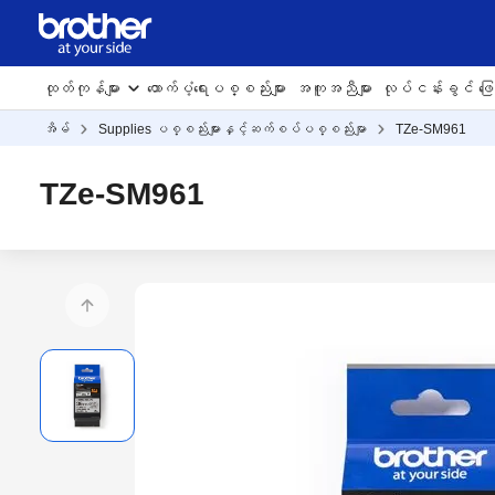
ထုတ်ကုန်များ
ထောက်ပံ့ရေးပစ္စည်းများ
အကူအညီများ
လုပ်ငန်းခွင် ဖြေရ
အိမ်
Supplies ပစ္စည်းများနှင့်ဆက်စပ်ပစ္စည်းမျာ
TZe-SM961
TZe-SM961