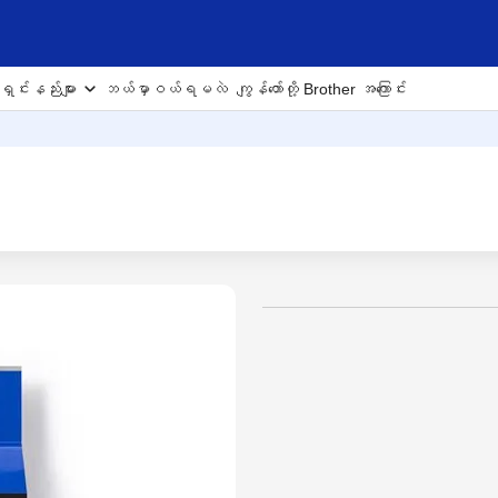
ှင်းနည်းများ
ဘယ်မှာဝယ်ရမလဲ
ကျွန်တော်တို့ Brother အကြောင်း