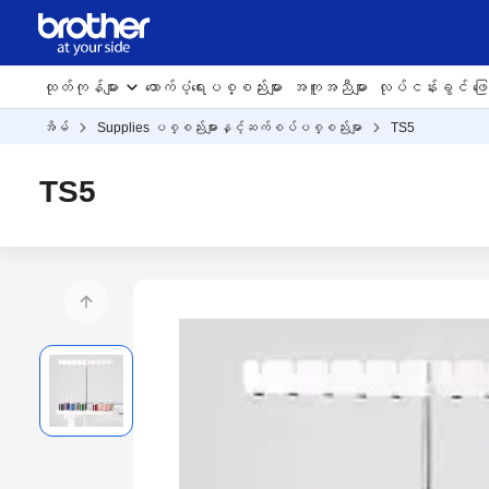
ထုတ်ကုန်များ
ထောက်ပံ့ရေးပစ္စည်းများ
အကူအညီများ
လုပ်ငန်းခွင် ဖြေရ
အိမ်
Supplies ပစ္စည်းများနှင့်ဆက်စပ်ပစ္စည်းမျာ
TS5
TS5