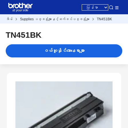
အိမ်
Supplies ပစ္စည်းများနှင့်ဆက်စပ်ပစ္စည်းမျာ
TN451BK
TN451BK
ဝယ်ယူနိုင်သောနေရာများ