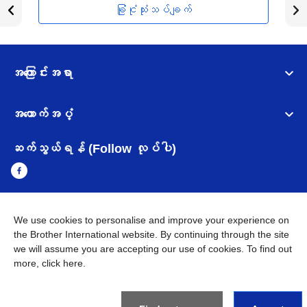
ခြုံငုံသုံးသပ်ချက်
အကြောင်းအရာ
အထောက်အပံ့
ဆက်သွယ်ရန် (Follow လုပ်ပါ)
We use cookies to personalise and improve your experience on
Myanmar
Brother ၏ ကမ္ဘာတစ်ဝန်းရှိ ကွန်ယက်များ
the Brother International website. By continuing through the site
we will assume you are accepting our use of cookies. To find out
အချက်အလက်မူဝါဒ
အသုံးပြုမူဝါဒ
သုံးစွဲရန် ဝက်ဆိုဒ်အညွှန်း
more,
click here
.
Brother Global ဝက်ဆိုဒ်သို့သွားရန်
©
2026
BROTHER INTERNATIONAL SINGAPORE PTE. LTD. All
Rights Reserved