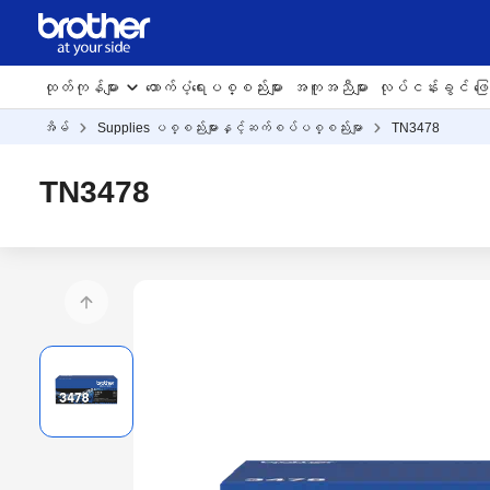
ထုတ်ကုန်များ
ထောက်ပံ့ရေးပစ္စည်းများ
အကူအညီများ
လုပ်ငန်းခွင် ဖြေရ
အိမ်
Supplies ပစ္စည်းများနှင့်ဆက်စပ်ပစ္စည်းမျာ
TN3478
TN3478