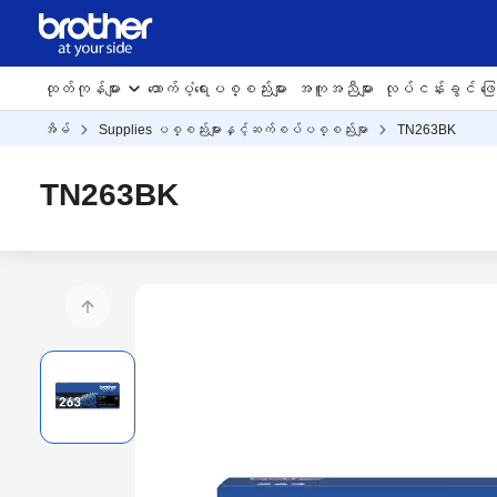
ထုတ်ကုန်များ
ထောက်ပံ့ရေးပစ္စည်းများ
အကူအညီများ
လုပ်ငန်းခွင် ဖြေရ
အိမ်
Supplies ပစ္စည်းများနှင့်ဆက်စပ်ပစ္စည်းမျာ
TN263BK
TN263BK