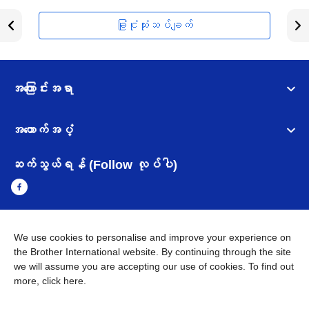
ခြုံငုံသုံးသပ်ချက်
အကြောင်းအရာ
အထောက်အပံ့
ဆက်သွယ်ရန် (Follow လုပ်ပါ)
We use cookies to personalise and improve your experience on
Myanmar
Brother ၏ ကမ္ဘာတစ်ဝန်းရှိ ကွန်ယက်များ
the Brother International website. By continuing through the site
we will assume you are accepting our use of cookies. To find out
အချက်အလက်မူဝါဒ
အသုံးပြုမူဝါဒ
သုံးစွဲရန် ဝက်ဆိုဒ်အညွှန်း
more,
click here
.
Brother Global ဝက်ဆိုဒ်သို့သွားရန်