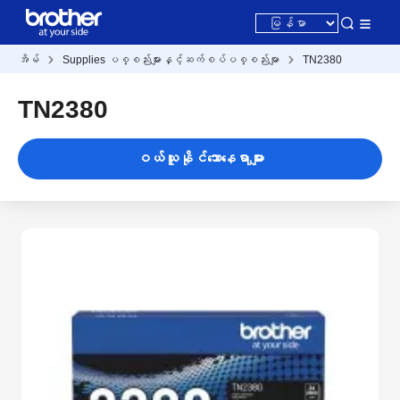
အိမ်
Supplies ပစ္စည်းများနှင့်ဆက်စပ်ပစ္စည်းမျာ
TN2380
TN2380
ဝယ်ယူနိုင်သောနေရာများ