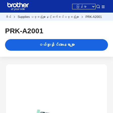
အိမ်
Supplies ပစ္စည်းများနှင့်ဆက်စပ်ပစ္စည်းမျာ
PRK-A2001
PRK-A2001
ဝယ်ယူနိုင်သောနေရာများ