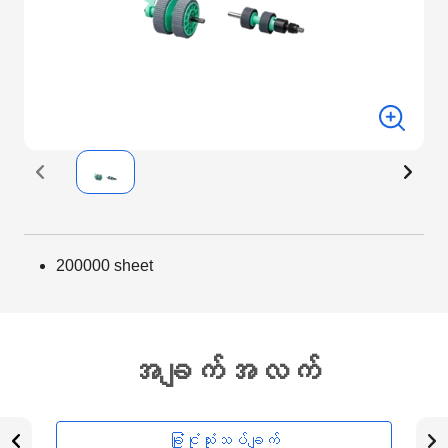
200000 sheet
အချက်အလက်
ခြုံငုံသုံးသပ်ချက်