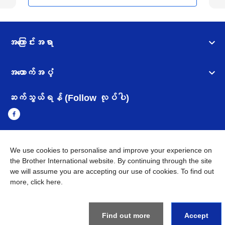
အကြောင်းအရာ
အထောက်အပံ့
ဆက်သွယ်ရန် (Follow လုပ်ပါ)
We use cookies to personalise and improve your experience on
Myanmar
Brother ၏ ကမ္ဘာတစ်ဝန်းရှိ ကွန်ယက်များ
the Brother International website. By continuing through the site
we will assume you are accepting our use of cookies. To find out
အချက်အလက်မူဝါဒ
အသုံးပြုမူဝါဒ
သုံးစွဲရန် ဝက်ဆိုဒ်အညွှန်း
more,
click here
.
Brother Global ဝက်ဆိုဒ်သို့သွားရန်
©
2026
BROTHER INTERNATIONAL SINGAPORE PTE. LTD. All
Rights Reserved
Find out more
Accept