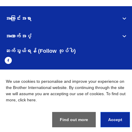
အကြောင်းအရာ
အထောက်အပံ့
ဆက်သွယ်ရန် (Follow လုပ်ပါ)
We use cookies to personalise and improve your experience on
Myanmar
Brother ၏ ကမ္ဘာတစ်ဝန်းရှိ ကွန်ယက်များ
the Brother International website. By continuing through the site
we will assume you are accepting our use of cookies. To find out
အချက်အလက်မူဝါဒ
အသုံးပြုမူဝါဒ
သုံးစွဲရန် ဝက်ဆိုဒ်အညွှန်း
more,
click here
.
Brother Global ဝက်ဆိုဒ်သို့သွားရန်
©
2026
BROTHER INTERNATIONAL SINGAPORE PTE. LTD. All
Rights Reserved
Find out more
Accept