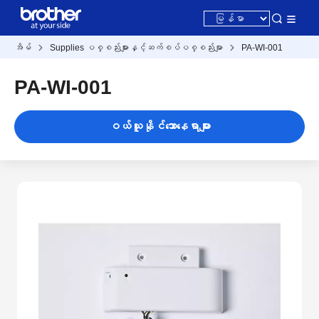
အိမ်
Supplies ပစ္စည်းများနှင့်ဆက်စပ်ပစ္စည်းမျာ
PA-WI-001
PA-WI-001
ဝယ်ယူနိုင်သောနေရာများ