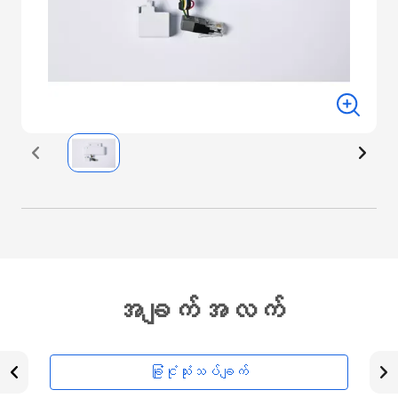
အချက်အလက်
ခြုံငုံသုံးသပ်ချက်