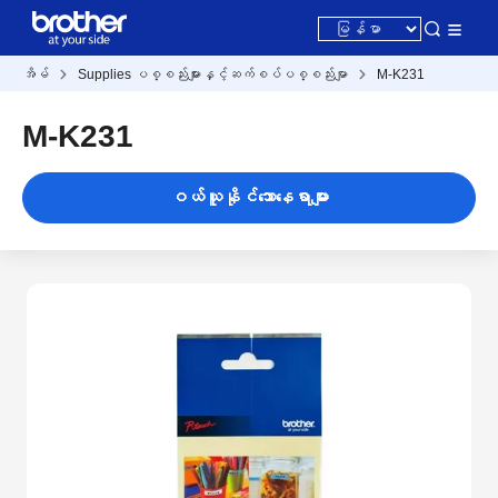
အိမ်
Supplies ပစ္စည်းများနှင့်ဆက်စပ်ပစ္စည်းမျာ
M-K231
M-K231
ဝယ်ယူနိုင်သောနေရာများ