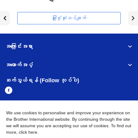
ခြုံငုံသုံးသပ်ချက်
အကြောင်းအရာ
အထောက်အပံ့
ဆက်သွယ်ရန် (Follow လုပ်ပါ)
We use cookies to personalise and improve your experience on
Myanmar
Brother ၏ ကမ္ဘာတစ်ဝန်းရှိ ကွန်ယက်များ
the Brother International website. By continuing through the site
we will assume you are accepting our use of cookies. To find out
အချက်အလက်မူဝါဒ
အသုံးပြုမူဝါဒ
သုံးစွဲရန် ဝက်ဆိုဒ်အညွှန်း
more,
click here
.
Brother Global ဝက်ဆိုဒ်သို့သွားရန်