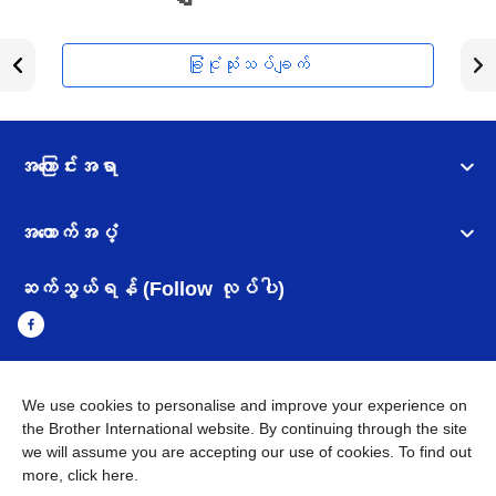
ခြုံငုံသုံးသပ်ချက်
အကြောင်းအရာ
အထောက်အပံ့
ဆက်သွယ်ရန် (Follow လုပ်ပါ)
We use cookies to personalise and improve your experience on
Myanmar
Brother ၏ ကမ္ဘာတစ်ဝန်းရှိ ကွန်ယက်များ
the Brother International website. By continuing through the site
we will assume you are accepting our use of cookies. To find out
အချက်အလက်မူဝါဒ
အသုံးပြုမူဝါဒ
သုံးစွဲရန် ဝက်ဆိုဒ်အညွှန်း
more,
click here
.
Brother Global ဝက်ဆိုဒ်သို့သွားရန်