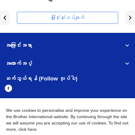
ခြုံငုံသုံးသပ်ချက်
အကြောင်းအရာ
အထောက်အပံ့
ဆက်သွယ်ရန် (Follow လုပ်ပါ)
We use cookies to personalise and improve your experience on
Myanmar
Brother ၏ ကမ္ဘာတစ်ဝန်းရှိ ကွန်ယက်များ
the Brother International website. By continuing through the site
we will assume you are accepting our use of cookies. To find out
အချက်အလက်မူဝါဒ
အသုံးပြုမူဝါဒ
သုံးစွဲရန် ဝက်ဆိုဒ်အညွှန်း
more,
click here
.
Brother Global ဝက်ဆိုဒ်သို့သွားရန်