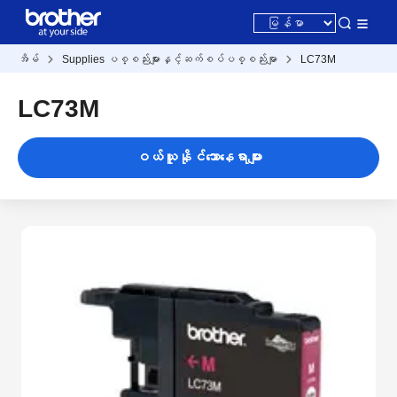
အိမ်
Supplies ပစ္စည်းများနှင့်ဆက်စပ်ပစ္စည်းမျာ
LC73M
LC73M
ဝယ်ယူနိုင်သောနေရာများ