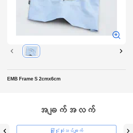
EMB Frame S 2cmx6cm
အချက်အလက်
ခြုံငုံသုံးသပ်ချက်