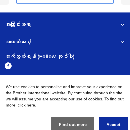
အကြောင်းအရာ
အထောက်အပံ့
ဆက်သွယ်ရန် (Follow လုပ်ပါ)
We use cookies to personalise and improve your experience on
Myanmar
Brother ၏ ကမ္ဘာတစ်ဝန်းရှိ ကွန်ယက်များ
the Brother International website. By continuing through the site
we will assume you are accepting our use of cookies. To find out
အချက်အလက်မူဝါဒ
အသုံးပြုမူဝါဒ
သုံးစွဲရန် ဝက်ဆိုဒ်အညွှန်း
more,
click here
.
Brother Global ဝက်ဆိုဒ်သို့သွားရန်
©
2026
BROTHER INTERNATIONAL SINGAPORE PTE. LTD. All
Rights Reserved
Find out more
Accept