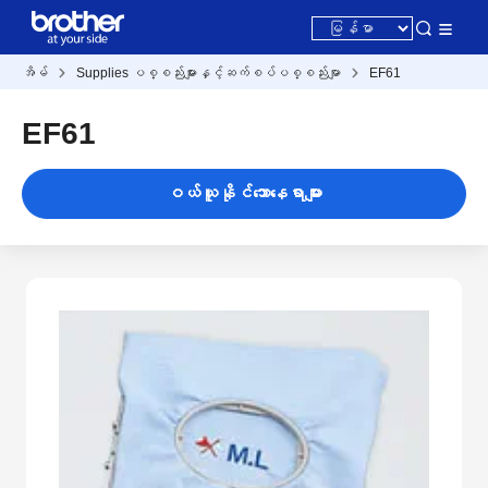
အိမ်
Supplies ပစ္စည်းများနှင့်ဆက်စပ်ပစ္စည်းမျာ
EF61
EF61
ဝယ်ယူနိုင်သောနေရာများ