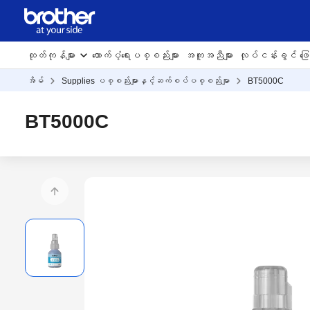
ထုတ်ကုန်များ
ထောက်ပံ့ရေးပစ္စည်းများ
အကူအညီများ
လုပ်ငန်းခွင် ဖြေရ
အိမ်
Supplies ပစ္စည်းများနှင့်ဆက်စပ်ပစ္စည်းမျာ
BT5000C
BT5000C