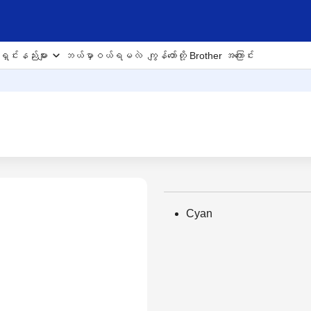
ှင်းနည်းများ
ဘယ်မှာဝယ်ရမလဲ
ကျွန်တော်တို့ Brother အကြောင်း
Cyan