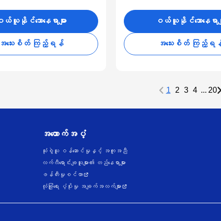
ယ်ယူနိုင်သောနေရာများ
ဝယ်ယူနိုင်သောနေရာမျ
အသေးစိတ် ကြည့်ရန်
အသေးစိတ် ကြည့်ရန
1
2
3
4
...
20
အထောက်အပံ့
သုံးစွဲသူ ဝန်ဆောင်မှုနှင့် အကူအညီ
လက်လီရောင်းချသူများ၏ တည်နေရာများ
ဖန်တီးမှုစင်တာ
လုံခြုံရေး ပံ့ပိုးမှု အချက်အလက်များ