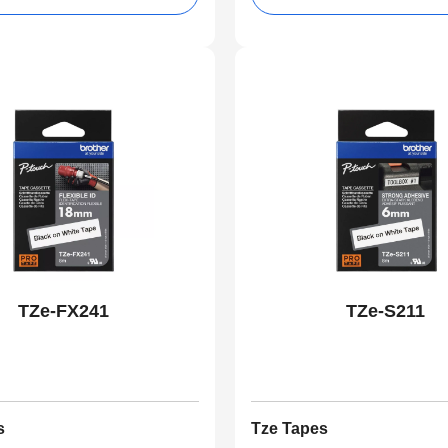
TZe-FX241
TZe-S211
s
Tze Tapes