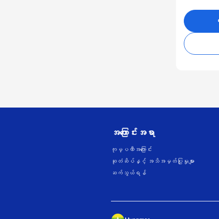
ဝ
အကြောင်းအရာ
ကုမ္ပဏီအကြောင်း
ဆုတံဆိပ်နှင့် အသိအမှတ်ပြုမှုများ
ဆက်သွယ်ရန်