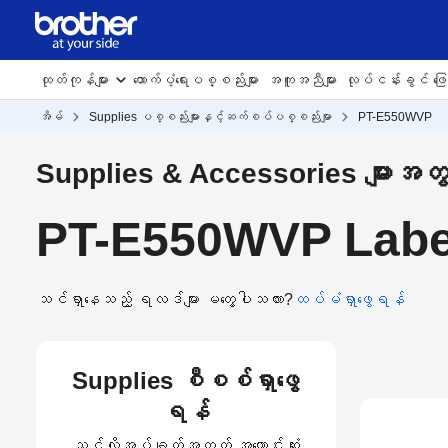
ထုတ်ကုန်များ
ထောက်ပံ့ရေးပစ္စည်းများ
အကူအညီများ
လုပ်ငန်းခွင် ဖြေရ
အိမ်
Supplies ပစ္စည်းများနှင့်ဆက်စပ်ပစ္စည်းမျာ
PT-E550WVP
Supplies & Accessories များအတ
PT-E550WVP Label
သင်ရှာနေသည့် ရလဒ်များ မတွေ့ပါသလား?
ထပ်မံရှာဖွေရန်
Supplies စီစစ်ရှာဖွေ
ရန်
သင့်လိုအပ်ချက်အတွက် အကောင်းဆုံး