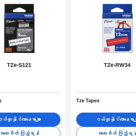
TZe-S121
TZe-RW34
s
Tze Tapes
ယ်ယူနိုင်သောနေရာများ
ဝယ်ယူနိုင်သောနေရာမျ
အသေးစိတ် ကြည့်ရန်
အသေးစိတ် ကြည့်ရန