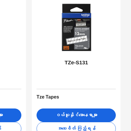
TZe-S131
Tze Tapes
ား
ဝယ်ယူနိုင်သောနေရာများ
်
အသေးစိတ် ကြည့်ရန်