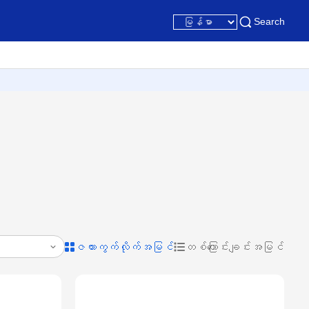
Search
ဇယားကွက်လိုက်အမြင်
တစ်ကြောင်းချင်းအမြင်