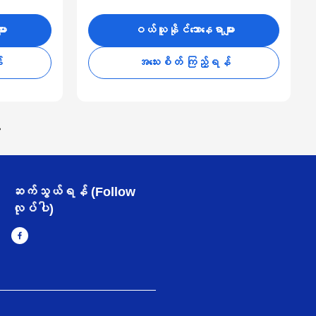
ား
ဝယ်ယူနိုင်သောနေရာများ
်
အသေးစိတ် ကြည့်ရန်
ဆက်သွယ်ရန် (Follow
လုပ်ပါ)