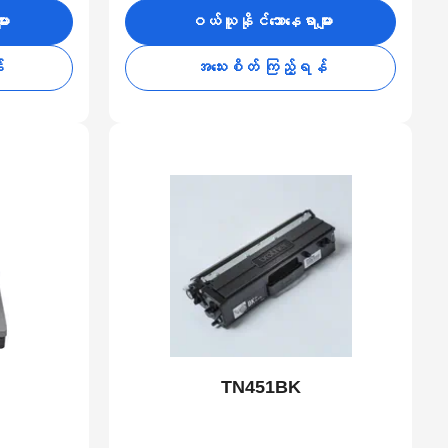
ား
ဝယ်ယူနိုင်သောနေရာများ
်
အသေးစိတ် ကြည့်ရန်
TN451BK