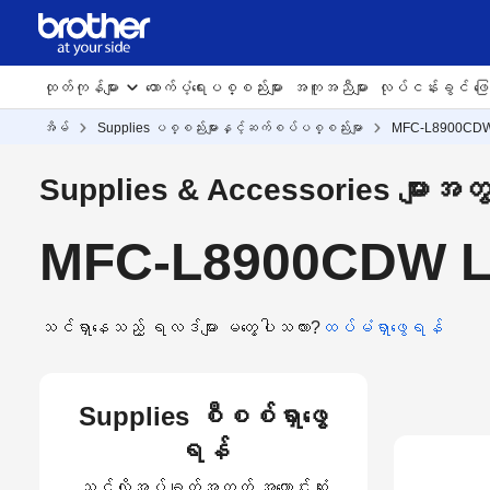
ထုတ်ကုန်များ
ထောက်ပံ့ရေးပစ္စည်းများ
အကူအညီများ
လုပ်ငန်းခွင် ဖြေရ
အိမ်
Supplies ပစ္စည်းများနှင့်ဆက်စပ်ပစ္စည်းမျာ
MFC-L8900CD
Supplies & Accessories များအတ
MFC-L8900CDW La
သင်ရှာနေသည့် ရလဒ်များ မတွေ့ပါသလား?
ထပ်မံရှာဖွေရန်
Supplies စီစစ်ရှာဖွေ
ရန်
သင့်လိုအပ်ချက်အတွက် အကောင်းဆုံး