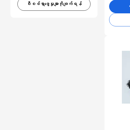
စီစစ်ရှာဖွေမှုများကိုဖျက်ရန်
ဝ