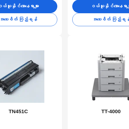
ယ်ယူနိုင်သောနေရာများ
ဝယ်ယူနိုင်သောနေရာမျ
အသေးစိတ် ကြည့်ရန်
အသေးစိတ် ကြည့်ရန
TN451C
TT-4000