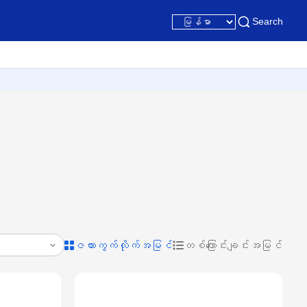
Search
ဇယားကွက်လိုက်အမြင်
တစ်ကြောင်းချင်းအမြင်