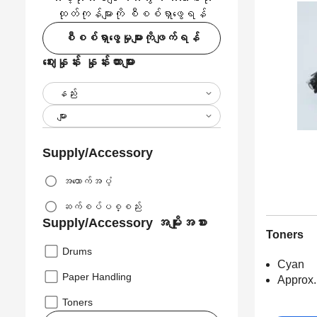
ထုတ်ကုန်များကို စီစစ်ရှာဖွေရန်
စီစစ်ရှာဖွေမှုများကိုဖျက်ရန်
ဈေးနှုန်း နှုန်းထားများ
Supply/Accessory
အထောက်အပံ့
ဆက်စပ်ပစ္စည်း
Supply/Accessory အမျိုးအစား
Toners
Drums
Cyan
Paper Handling
Approx.
Toners