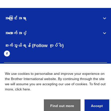
အကြောင်းအရာ
အထောက်အပံ့
ဆက်သွယ်ရန် (Follow လုပ်ပါ)
Myanmar
Brother ၏ ကမ္ဘာတစ်ဝန်းရှိ ကွန်ယက်များ
We use cookies to personalise and improve your experience on
the Brother International website. By continuing through the site
အချက်အလက်မူဝါဒ
အသုံးပြုမူဝါဒ
သုံးစွဲရန် ဝက်ဆိုဒ်အညွှန်း
we will assume you are accepting our use of cookies. To find out
Brother Global ဝက်ဆိုဒ်သို့သွားရန်
more,
click here
.
©
2026
BROTHER INTERNATIONAL SINGAPORE PTE. LTD. All
Rights Reserved
Find out more
Accept