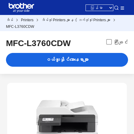
အိမ်
Printers
အိမ်သုံး Printers များနှင့် ဘက်စုံသုံး Printers များ
MFC-L3760CDW
MFC-L3760CDW
ကြီးချင်း
ဝယ်ယူနိုင်သောနေရာများ