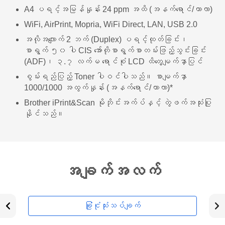
A4 ပရင့်အမြန်နှုန်း 24 ppm အထိ (အနက်ရောင်/ကာလာ)
WiFi, AirPrint, Mopria, WiFi Direct, LAN, USB 2.0
အလိုအလျောက် 2 ဘက် (Duplex) ပရင့်ထုတ်ခြင်း၊
စာရွက် ၅၀ ပါ CIS အော်တိုစာရွက်စာတမ်းဖြည့်သွင်းခြင်း
(ADF)၊ ၃.၇ လက်မ ရောင်စုံ LCD ထိတွေ့မျက်နှာပြင်
စွမ်းရည်ပြည့် Toner ပါဝင်ပါသည်။ စာမျက်နှာ
1000/1000 အထွက်နှုန်း (အနက်ရောင်/ကာလာ)*
Brother iPrint&Scan မိုဘိုင်းအက်ပ်နှင့် တွဲဖက်အသုံးပြု
နိုင်သည်။
အချက်အလက်
ခြုံငုံသုံးသပ်ချက်