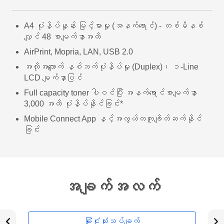
A4 ပုံနှိပ်နှုန်း မြင့်မားမှု (အနက်ရောင်) - တစ်မိနစ်
လျှင် 48 စာမျက်နှာအထိ
AirPrint, Mopria, LAN, USB 2.0
အလိုအလျောက် နှစ်ဘက်ပုံနှိပ်မှု (Duplex)၊ ၁-Line
LCD မျက်နှာပြင်
Full capacity toner ပါဝင်ပြီး အနက်ရောင်စာမျက်နှာ
3,000 အထိ ပုံနှိပ်နိုင်ခြင်း*
Mobile Connect App နှင့်အလွယ်တကူချိတ်ဆက်နိုင်
ခြင်း
အချက်အလက်
ခြုံငုံသုံးသပ်ချက်