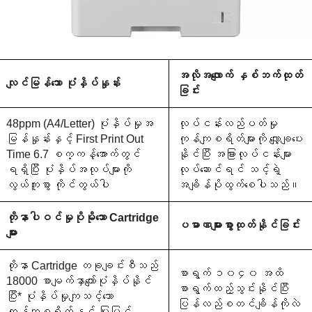
အလိုအလျောက် နှစ်ဘက်ထုတ်
လျင်မြန်သော ပုံနှိပ်နှုန်း
ခြင်း
48ppm (A4/Letter) ပုံနှိပ်မှုအ
လုပ်ငန်းလည်ပတ်မှု
မြန်နှုန်းနှင့် First Print Out
ကုန်ကျစရိတ်များကို လျှော့ချပေး
Time 6.7 စက္ကန့်အောက်တွင်
နိုင်ပြီး အခြားလုပ်ငန်းများ
ရရှိပြီး ပုံနှိပ်အလုပ်များကို
လုပ်ဆောင်ရင် သင့်ရဲ့
လွယ်ကူစွာ ကိုင်တွယ်ပါ
အချိန်ပိုထွက်စေပါသည်။
တိုနာပါဝင်မှုပိုမိုသော Cartridge
ပမာဏများစွာထုတ်နိုင်ခြင်း
များ
တိုနာ Cartridge တခုချင်းစီသည်
စာရွက် ၁၀၄၀ အထိ
18000 စာမျက်နှာကျော်ပုံနှိပ်နိုင်
စာရွက်ထည့်သွင်းနိုင်ပြီး
ပြီး* ပုံနှိပ်မှုကျသင့်သော
ပြန်လည်စတင်ချိန်ကိုလဲ
ကုန်ကျစရိတ်နှင့် ပြုပြင်