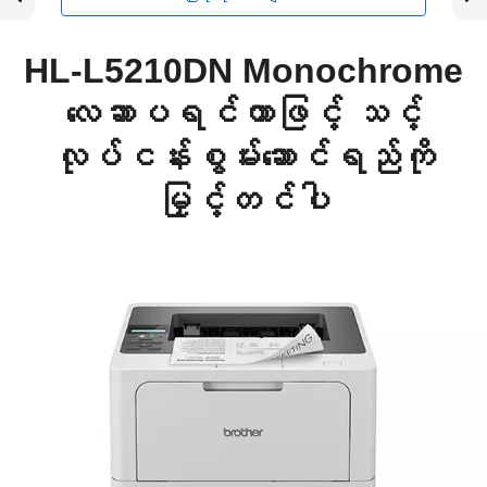
HL-L5210DN Monochrome
လေဆာပရင်တာဖြင့် သင့်
လုပ်ငန်းစွမ်းဆောင်ရည်ကို
မြှင့်တင်ပါ