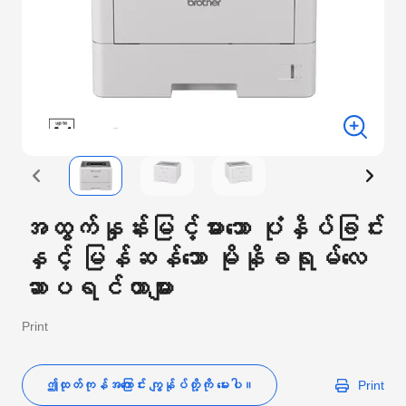
အထွက်နှုန်းမြင့်မားသော ပုံနှိပ်ခြင်း
နှင့် မြန်ဆန်သော မိုနိုခရုမ်လေ
ဆာပရင်တာများ
Print
ဤထုတ်ကုန်အကြောင်း ကျွန်ုပ်တို့ကို မေးပါ။
Print