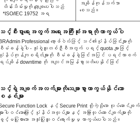
အချိန်ကုန်သက်သာ
ထိန်းသိမ်းမှုကို လျော့ချပေးပါသည်
စေသည်။
*ISO/IEC 19752 အရ
သင့်စီးပွားရေးအတွက်အရေးအကြီးဆုံးအရာကိုကာကွယ်ပါ
BRAdmin Professional ဆော့ဖ်ဝဲလ်ဖြင့် သင်၏ပုံနှိပ်ခြင်းများကို
စီမံခန့်ခွဲပါ - သုံးစွဲသူတစ်ဦးစီအတွက် ပရင့် quota များဖြင့်
ပုံနှိပ်ကုန်ကျစရိတ်များကို စီမံခန့်ခွဲခြင်းအပြင် ပရင်တာစက်
ရပ်ချိန် downtime ကို အလျင်အမြန်စွာသတိပေးနိုင်ခြင်း
သင့်ရဲ့အချက်အလက်များကိုသေချာစွာကာကွယ်နိုင်သော
စနစ်များ
Secure Function Lock နှင့် Secure Print တို့ကဲ့သို့သော လုပ်ဆောင်ချက်
များပါဝင်သောကြောင့် ပုံနှိပ်အလုပ်များနှင့် အခြားလုပ်ဆောင်ချက်များကို
ခွင့်မပြုထားသော အသုံးပြုသူဝင်ရောက်မှုမှ ကာကွယ်ပေးပါသည်။