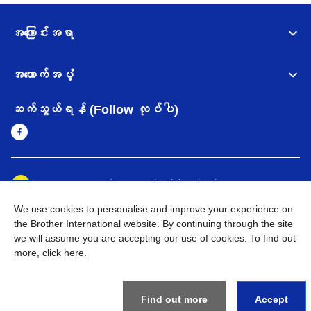
အကြောင်းအရာ
အထောက်အပံ့
ဆက်သွယ်ရန် (Follow လုပ်ပါ)
Myanmar
Brother ၏ ကမ္ဘာတစ်ဝန်းရှိ ကွန်ယက်များ
We use cookies to personalise and improve your experience on
အချက်အလက်မူဝါဒ
အသုံးပြုမူဝါဒ
သုံးစွဲရန် ဝက်ဆိုဒ်အညွှန်း
the Brother International website. By continuing through the site
Brother Global ဝက်ဆိုဒ်သို့သွားရန်
we will assume you are accepting our use of cookies. To find out
more,
click here
.
©
2026
BROTHER INTERNATIONAL SINGAPORE PTE. LTD. All
Rights Reserved
Find out more
Accept