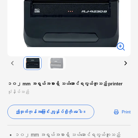
၁၀၂ mm အရွယ်အစားရှိ သယ်ဆောင်ရလွယ်ကူသည့် printer
ပုံနှိပ်သည်
ဤထုတ်ကုန်အကြောင်း ကျွန်ုပ်တို့ကို မေးပါ။
Print
၁၀၂ mm အရွယ်အစားရှိ သယ်ဆောင်ရလွယ်ကူသည့်