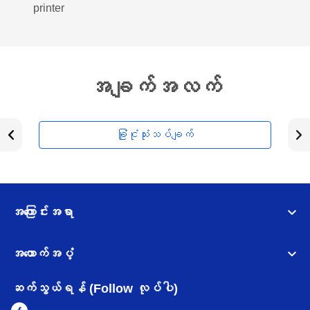
printer
အချက်အလက်
ခြုံငုံသုံးသပ်ချက်
အကြောင်းအရာ
အထောက်အပံ့
ဆက်သွယ်ရန် (Follow လုပ်ပါ)