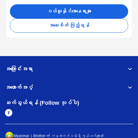
ဝယ်ယူနိုင်သောနေရာများ
အသေးစိတ် ကြည့်ရန်
အကြောင်းအရာ
အထောက်အပံ့
ဆက်သွယ်ရန် (Follow လုပ်ပါ)
Myanmar
Brother ၏ ကမ္ဘာတစ်ဝန်းရှိ ကွန်ယက်များ