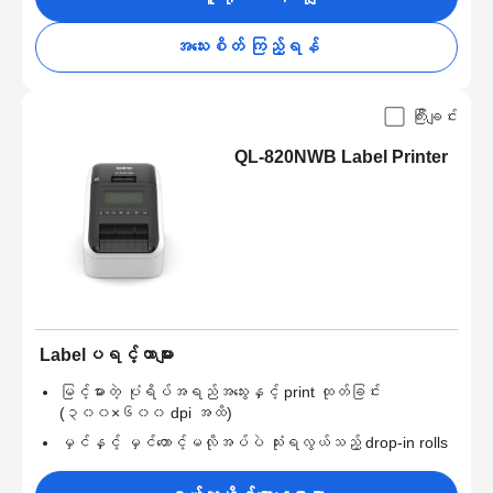
အသေးစိတ် ကြည့်ရန်
ကြီးချင်း
QL-820NWB Label Printer
Labelပရင့်တာများ
မြင့်မားတဲ့ ပုံရိပ်အရည်အသွေးနှင့် print ထုတ်ခြင်း
(၃၀၀×၆၀၀ dpi အထိ)
မှင်နှင့် မှင်တောင့်မလိုအပ်ပဲ သုံးရလွယ်သည့် drop-in rolls