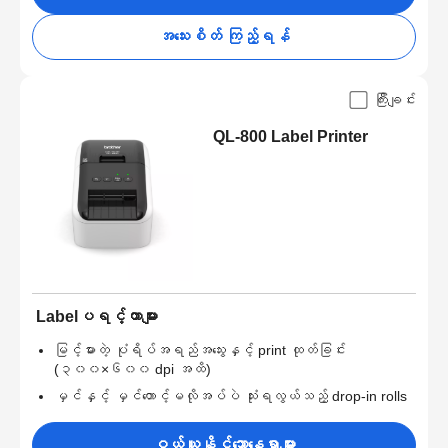
အသေးစိတ် ကြည့်ရန်
ကြီးချင်း
QL-800 Label Printer
Labelပရင့်တာများ
မြင့်မားတဲ့ ပုံရိပ်အရည်အသွေးနှင့် print ထုတ်ခြင်း
(၃၀၀×၆၀၀ dpi အထိ)
မှင်နှင့် မှင်တောင့်မလိုအပ်ပဲ သုံးရလွယ်သည့် drop-in rolls
ဝယ်ယူနိုင်သောနေရာများ