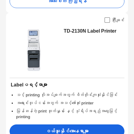
အသေးစိတ် ကြည့်ရန်
ကြီးချင်း
TD-2130N Label Printer
Labelပရင့်တာများ
သင့် printing လိုအပ်ချက်အတွက် စိတ်တိုင်းကျသုံးနိုင်ခြင်း
အရောင်းလုပ်ငန်းအတွက် အသင့်တော်ဆုံး printer
မြန်ဆန်တဲ့ print ထုတ်နှုန်း နှင့် ပုံရိပ်အရည်အသွေးမြင့်
printing
ဝယ်ယူနိုင်သောနေရာများ