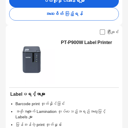
ဝယ်ယူနိုင်သောနေရာများ
အသေးစိတ် ကြည့်ရန်
ကြီးချင်း
PT-P900W Label Printer
Labelပရင့်တာများ
Barcode print ထုတ်နိုင်ခြင်း
အလိုအလျောက် Lamination လုပ်ပေးသည့်အရည်အသွေးမြင့်
Labels များ
မြန်ဆန်တဲ့ print ထုတ်နှုန်း