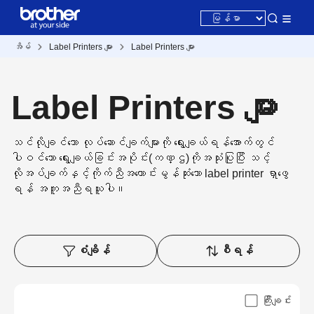
အိမ်
Label Printers များ
Label Printers များ
Label Printers များ
သင်လိုချင်သော လုပ်ဆောင်ချက်များကို ရွေးချယ်ရန်အောက်တွင်
ပါဝင်သော ရွေးချယ်ခြင်းအပိုင်း(ကဏ္ဌ)ကိုအသုံးပြုပြီး သင့်
လိုအပ်ချက်နှင့်ကိုက်ညီအကောင်းမွန်ဆုံးသော label printer ရှာဖွေ
ရန် အကူအညီရယူပါ။
စံချိန်
စီရန်
ကြီးချင်း