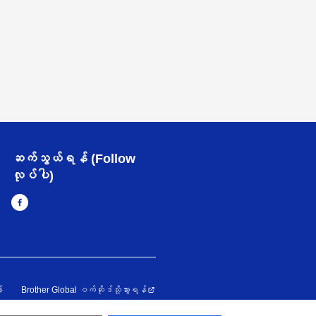
ဆက်သွယ်ရန် (Follow
လုပ်ပါ)
း
Brother Global ဝက်ဆိုဒ်သို့သွားရန်