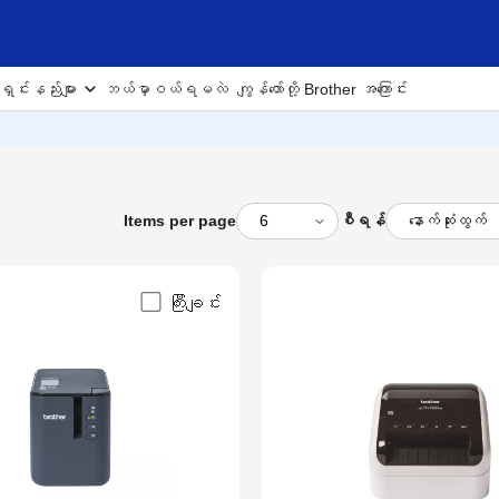
ှင့်
ှင်းနည်းများ
ဘယ်မှာဝယ်ရမလဲ
ကျွန်တော်တို့ Brother အကြောင်း
ဍများ
တွင်ပါဝင်သော
Items per page
စီရန်
ျက်နှင့်ကိုက်ညီ
ရယူပါ။
ကြီးချင်း