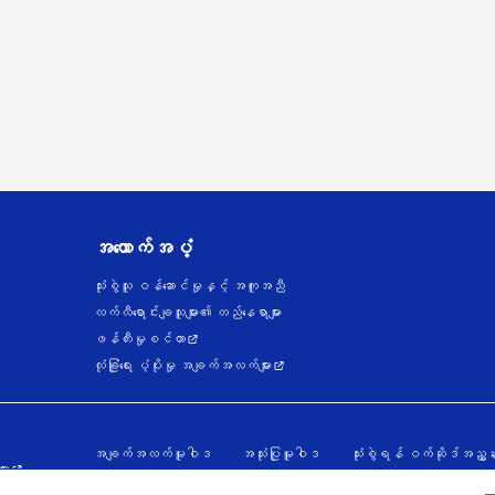
အထောက်အပံ့
သုံးစွဲသူ ဝန်ဆောင်မှုနှင့် အကူအညီ
လက်လီရောင်းချသူများ၏ တည်နေရာများ
ဖန်တီးမှုစင်တာ
လုံခြုံရေး ပံ့ပိုးမှု အချက်အလက်များ
အချက်အလက်မူဝါဒ
အသုံးပြုမူဝါဒ
သုံးစွဲရန် ဝက်ဆိုဒ်အညွှန်
ား