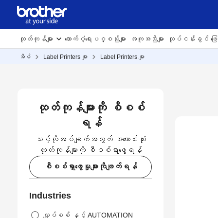
ကုန်သိုလှောင်ခြင်းန
ထုတ်ကုန်များ
ထောက်ပံ့ရေးပစ္စည်းများ
အကူအညီများ
လုပ်ငန်းခွင် ဖြေရ
အိမ်
Label Printers များ
Label Printers များ
ပို့ဆောင်ခြင်း ကဏ္
သင်လိုချင်သော လုပ်ဆောင်ချက်များကို ရွေးချယ်ရန်အောက်
ရွေးချယ်ခြင်းအပိုင်း(ကဏ္ဌ)ကိုအသုံးပြုပြီး သင့်လိုအပ်ခ
ထုတ်ကုန်များကို စိစစ်
အကောင်းမွန်ဆုံးသော label printer ရှာဖွေရန် အကူအညီ
ရန်
သင့်လိုအပ်ချက်အတွက် အကောင်းဆုံး
ထုတ်ကုန်များကို စီစစ်ရှာဖွေရန်
စီစစ်ရှာဖွေမှုများကိုဖျက်ရန်
Industries
လျှပ်စစ် နှင့် AUTOMATION