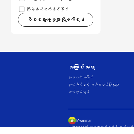
ကြိုးမဲ့ချိတ်ဆက်နိုင်ခြင်း
စီစစ်ရှာဖွေမှုများကိုဖျက်ရန်
အကြောင်းအရာ
ကုမ္ပဏီအကြောင်း
ဆုတံဆိပ်နှင့် အသိအမှတ်ပြုမှုများ
ဆက်သွယ်ရန်
Myanmar
Brother ၏ ကမ္ဘာတစ်ဝန်းရှိ ကွန်ယက်မျ