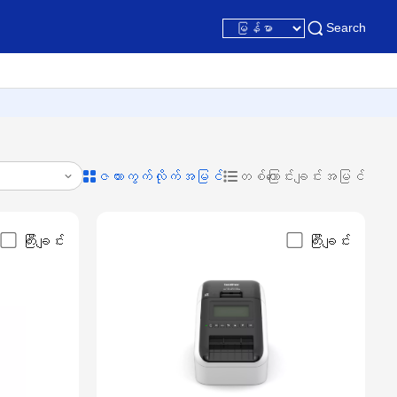
Search
ဇယားကွက်လိုက်အမြင်
တစ်ကြောင်းချင်းအမြင်
ကြီးချင်း
ကြီးချင်း