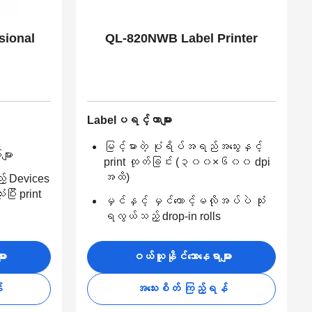
sional
QL-820NWB Label Printer
Labelပရင့်တာများ
မြင့်မားတဲ့ ပုံရိပ်အရည်အသွေးနှင့်
များ
print ထုတ်ခြင်း (၃၀၀×၆၀၀ dpi
အထိ)
့် Devices
ပြီး print
မှင်နှင့် မှင်တောင့်မလိုအပ်ပဲ သုံး
ရလွယ်သည့် drop-in rolls
ား
ဝယ်ယူနိုင်သောနေရာများ
်
အသေးစိတ် ကြည့်ရန်