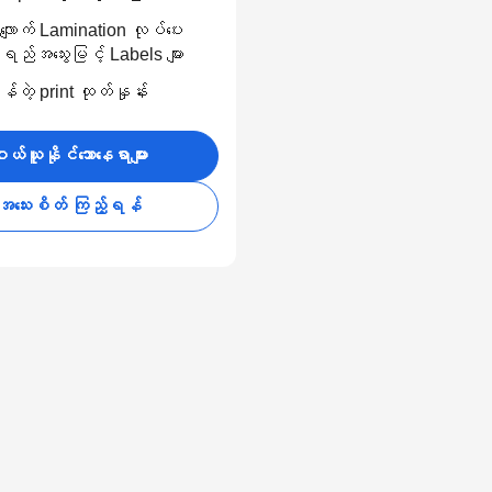
ျောက် Lamination လုပ်ပေး
ည်အသွေးမြင့် Labels များ
တဲ့ print ထုတ်နှုန်း
ယ်ယူနိုင်သောနေရာများ
အသေးစိတ် ကြည့်ရန်