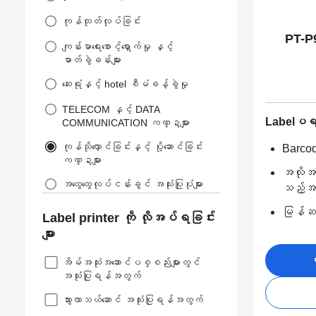
ကုန်ထုတ်လုပ်ခြင်း
PT-P
ကျန်းမာရေးစောင့်ရှောက်မှု နှင့်
ဓာတ်ခွဲခန်းများ
ဆေးရုံနှင့် hotel စီမံခန့်ခွဲမှု
TELECOM နှင့် DATA
Labelပရင့
COMMUNICATION ကဏ္ဍများ
ကုန်သိုလှောင်ခြင်းနှင့် ပို့ဆောင်ခြင်း
Barcod
ကဏ္ဍများ
အလိုအလ
အထွေထွေလုပ်ငန်းခွင် အသုံးပြုပုံများ
သည့်အရ
မြန်ဆန်
Label printer ကို လိုအပ်ရခြင်း
များ
ဝ
အိမ်အသုံးအဆောင်ပစ္စည်းများတွင်
အသုံးပြုရန်အတွက်
သွားလာသယ်ဆောင် အသုံးပြုရန်အတွက်