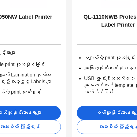
950NW Label Printer
QL-1110NWB Profes
Label Printer
်တာများ
ပိုကျယ်တဲ့ print ထုတ်ခြင်း
e print ထုတ်နိုင်ခြင်း
များပြားတဲ့ချိတ်ဆက်သုံးစနစ်
ျောက် Lamination လုပ်ပေး
USB ကြားခံချိတ်ဆက်ထားသည
ည်အသွေးမြင့် Labels များ
များမှတစ်ဆင့် template သုံး
တဲ့ print ထုတ်နှုန်း
ထုတ်နိုင်ခြင်း
ယ်ယူနိုင်သောနေရာများ
ဝယ်ယူနိုင်သောနေရာမျ
အသေးစိတ် ကြည့်ရန်
အသေးစိတ် ကြည့်ရန