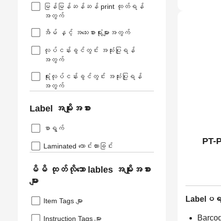
မြန်မြန်ဆန်ဆန် print ထုတ်ရန်
အတွက်
အိမ် နှင့် အသေးစားရုံးများအတွက်
လုပ်ငန်းခွင်တွင်း အသုံးပြုရန်
အတွက်
ရုံးလုပ်ငန်းခွင်တွင်း အသုံးပြုရန်
အတွက်
Label အမျိုးအစား
စာရွက်
PT-P
Laminated လောင်းထားခြင်း
မိမိ ထုတ်လိုသော lables အမျိုးအစား
များ
Labelပရင့
Item Tags များ
Barcod
Instruction Tags များ