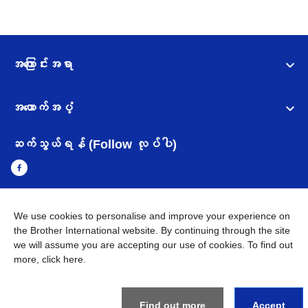
အကြောင်းအရာ
အထောက်အပံ့
ဆက်သွယ်ရန် (Follow လုပ်ပါ)
We use cookies to personalise and improve your experience on
Myanmar
Brother ၏ ကမ္ဘာတစ်ဝန်းရှိ ကွန်ယက်များ
the Brother International website. By continuing through the site
we will assume you are accepting our use of cookies. To find out
အချက်အလက်မူဝါဒ
အသုံးပြုမူဝါဒ
သုံးစွဲရန် ဝက်ဆိုဒ်အညွှန်း
more,
click here
.
Brother Global ဝက်ဆိုဒ်သို့သွားရန်
©
2026
BROTHER INTERNATIONAL SINGAPORE PTE. LTD. All
Find out more
Accept