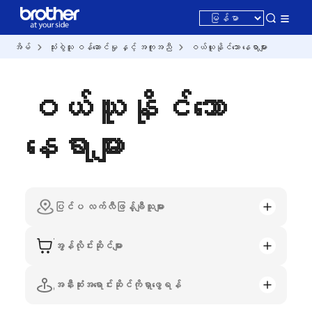
အိမ်
သုံးစွဲသူ ဝန်ဆောင်မှု နှင့် အကူအညီ
ဝယ်ယူနိုင်သော နေရာများ
ဝယ်ယူနိုင်သော
နေရာများ
ပြင်ပ လက်လီဖြန့်ချီသူများ
အွန်လိုင်းဆိုင်များ
အနီးဆုံးအရောင်းဆိုင်ကိုရှာဖွေရန်